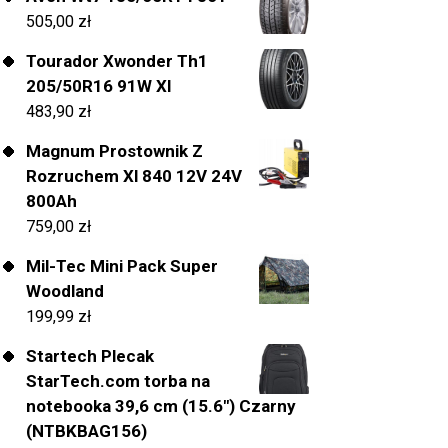
505,00
zł
Tourador Xwonder Th1
205/50R16 91W Xl
483,90
zł
Magnum Prostownik Z
Rozruchem Xl 840 12V 24V
800Ah
759,00
zł
Mil-Tec Mini Pack Super
Woodland
199,99
zł
Startech Plecak
StarTech.com torba na
notebooka 39,6 cm (15.6") Czarny
(NTBKBAG156)