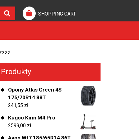
SHOPPING CART
zzzz
Produkty
Opony Atlas Green 4S
175/70R14 88T
241,55
zł
Kugoo Kirin M4 Pro
2599,00
zł
Avon Wt7 185/65R14 86T