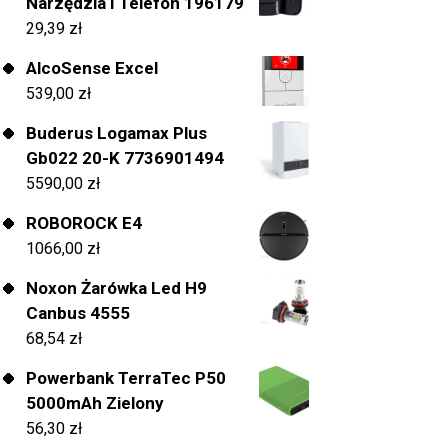
Narzędzia I Telefon 196179
29,39
zł
AlcoSense Excel
539,00
zł
Buderus Logamax Plus
Gb022 20-K 7736901494
5590,00
zł
ROBOROCK E4
1066,00
zł
Noxon Żarówka Led H9
Canbus 4555
68,54
zł
Powerbank TerraTec P50
5000mAh Zielony
56,30
zł