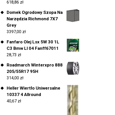
618,86
zł
Domek Ogrodowy Szopa Na
Narzędzia Richmond 7X7
Grey
3397,00
zł
Fanfaro Olej Lsx 5W 30 1L
C3 Bmw Ll 04 Fanff67011
28,73
zł
Roadmarch Winterxpro 888
205/55R17 95H
314,00
zł
Heller Wiertło Uniwersalne
10337 4 Allround
40,67
zł