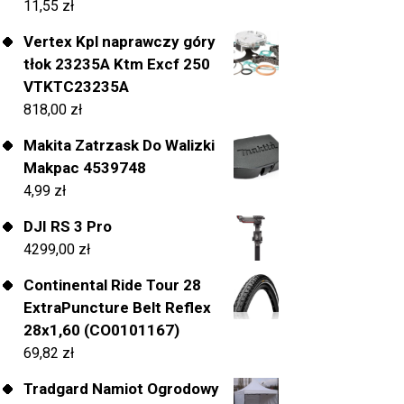
11,55
zł
Vertex Kpl naprawczy góry
tłok 23235A Ktm Excf 250
VTKTC23235A
818,00
zł
Makita Zatrzask Do Walizki
Makpac 4539748
4,99
zł
DJI RS 3 Pro
4299,00
zł
Continental Ride Tour 28
ExtraPuncture Belt Reflex
28x1,60 (CO0101167)
69,82
zł
Tradgard Namiot Ogrodowy