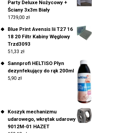
Party Deluxe Nożycowy +
Ściany 3x3m Biały
1739,00
zł
Blue Print Avensis Iii T27 16
18 20 Filtr Kabiny Węglowy
Trzd3093
51,33
zł
Sannprofi HELTISO Płyn
dezynfekujący do rąk 200ml
5,90
zł
Koszyk mechanizmu
udarowego, wkrętak udarowy
9012M-01 HAZET