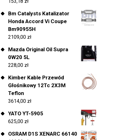
153,18
zł
Bm Catalysts Katalizator
Honda Accord Vi Coupe
Bm90955H
2109,00
zł
Mazda Original Oil Supra
0W20 5L
228,00
zł
Kimber Kable Przewód
Głośnikowy 12Tc 2X3M
Teflon
3614,00
zł
YATO YT-5905
625,00
zł
OSRAM D1S XENARC 66140