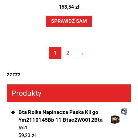
153,54
zł
SPRAWDŹ SAM
1
2
→
zzzzz
Produkty
Bta Rolka Napinacza Paska Kli go
Ym2110145Bb 11 Btae2W0012Bta
Rs1
59,23
zł