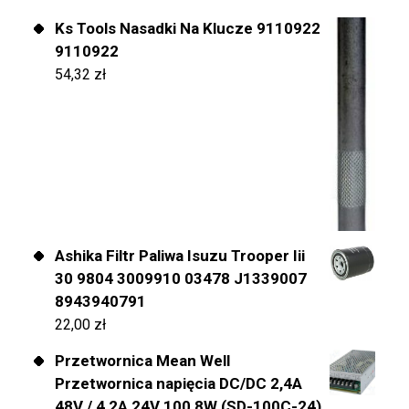
Ks Tools Nasadki Na Klucze 9110922
9110922
54,32
zł
Ashika Filtr Paliwa Isuzu Trooper Iii
30 9804 3009910 03478 J1339007
8943940791
22,00
zł
Przetwornica Mean Well
Przetwornica napięcia DC/DC 2,4A
48V / 4,2A 24V 100,8W (SD-100C-24)