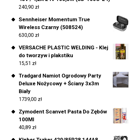
240,90
zł
Sennheiser Momentum True
Wireless Czarny (508524)
630,00
zł
VERSACHE PLASTIC WELDING - Klej
do tworzyw i plakstiku
15,51
zł
Tradgard Namiot Ogrodowy Party
Deluxe Nożycowy + Ściany 3x3m
Biały
1739,00
zł
Zymodent Scanvet Pasta Do Zębów
100Ml
40,89
zł
Kleber Traker 420/85R28 144A8