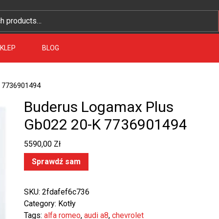
KLEP
BLOG
K 7736901494
Buderus Logamax Plus
Gb022 20-K 7736901494
5590,00
Zł
Sprawdź sam
SKU:
2fdafef6c736
Category:
Kotły
Tags:
alfa romeo
,
audi a8
,
chevrolet