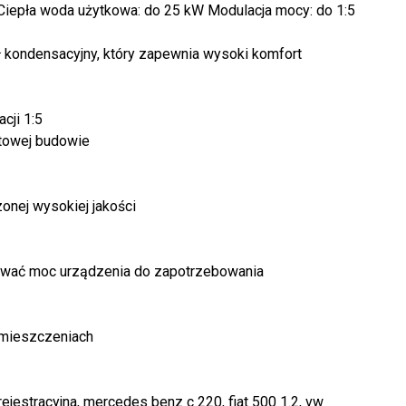
iepła woda użytkowa: do 25 kW Modulacja mocy: do 1:5
kondensacyjny, który zapewnia wysoki komfort
cji 1:5
towej budowie
onej wysokiej jakości
sować moc urządzenia do zapotrzebowania
omieszczeniach
ejestracyjna, mercedes benz c 220, fiat 500 1.2, vw