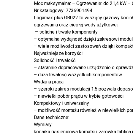
Moc maksymalna: – Ogrzewanie: do 21,4 kW – C
Nr katalogowy: 7736901494
Logamax plus GB022 to wiszący gazowy kocioł 
ogrzewania oraz ciepłej wody użytkowej.
– solidne i trwałe komponenty
– optymalna wydajność dzięki zakresowi modula
– wiele możliwości zastosowań dzięki kompak
Najważniejsze korzyści:
Solidność i trwałość
– starannie dopracowane urządzenie o sprawdz
– duża trwałość wszystkich komponentów
Wydajna praca
– szeroki zakres modulacji 1:5 pozwala dopa
– niewielki pobór prądu w trybie gotowości
Kompaktowy i uniwersalny
– możliwość montażu również w niewielkich p
Dane techniczne:
Wymiary:
koparka gąsienicowa komatsu, żarówka tablica r