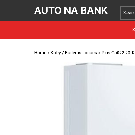
AUTO NA BANK
S
Home
/
Kotły
/ Buderus Logamax Plus Gb022 20-