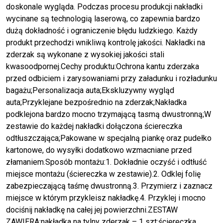
doskonale wygląda. Podczas procesu produkcji nakładki
wycinane są technologią laserową, co zapewnia bardzo
dużą dokładność i ograniczenie błędu ludzkiego. Każdy
produkt przechodzi wnikliwą kontrolę jakości. Nakładki na
zderzak są wykonane z wysokiej jakości stali
kwasoodpornej.Cechy produktu:Ochrona kantu zderzaka
przed odbiciem i zarysowaniami przy załadunku i rozładunku
bagażu;Personalizacja auta;Ekskluzywny wygląd
auta;Przyklejane bezpośrednio na zderzak;Nakładka
podklejona bardzo mocno trzymającą tasmą dwustronną;W
zestawie do każdej nakładki dołączona ściereczka
odtłuszczająca;Pakowane w specjalną piankę oraz pudełko
kartonowe, do wysyłki dodatkowo wzmacniane przed
złamaniem.Sposób montażu:1. Dokładnie oczyść i odtłuść
miejsce montażu (ściereczka w zestawie).2. Odklej folię
zabezpieczającą taśmę dwustronną.3. Przymierz i zaznacz
miejsce w którym przykleisz nakładkę.4. Przyklej i mocno
dociśnij nakładkę na całej jej powierzchni.ZESTAW
ZAWIERA:nakładka na tylny zderzak – 1 szt;ściereczka