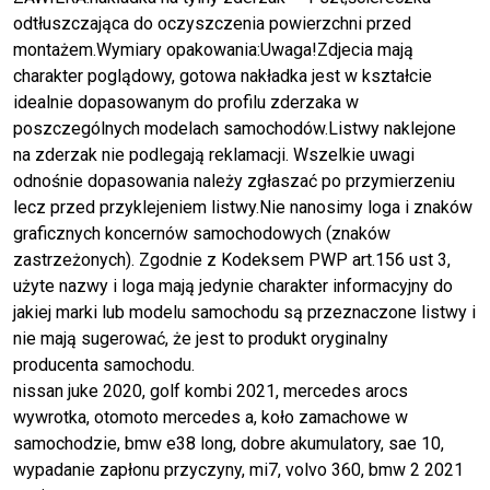
odtłuszczająca do oczyszczenia powierzchni przed
montażem.Wymiary opakowania:Uwaga!Zdjecia mają
charakter poglądowy, gotowa nakładka jest w kształcie
idealnie dopasowanym do profilu zderzaka w
poszczególnych modelach samochodów.Listwy naklejone
na zderzak nie podlegają reklamacji. Wszelkie uwagi
odnośnie dopasowania należy zgłaszać po przymierzeniu
lecz przed przyklejeniem listwy.Nie nanosimy loga i znaków
graficznych koncernów samochodowych (znaków
zastrzeżonych). Zgodnie z Kodeksem PWP art.156 ust 3,
użyte nazwy i loga mają jedynie charakter informacyjny do
jakiej marki lub modelu samochodu są przeznaczone listwy i
nie mają sugerować, że jest to produkt oryginalny
producenta samochodu.
nissan juke 2020, golf kombi 2021, mercedes arocs
wywrotka, otomoto mercedes a, koło zamachowe w
samochodzie, bmw e38 long, dobre akumulatory, sae 10,
wypadanie zapłonu przyczyny, mi7, volvo 360, bmw 2 2021