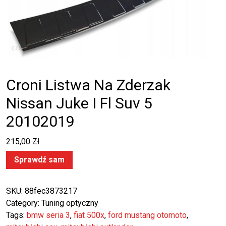
Croni Listwa Na Zderzak
Nissan Juke I Fl Suv 5
20102019
215,00
Zł
Sprawdź sam
SKU:
88fec3873217
Category:
Tuning optyczny
Tags:
bmw seria 3
,
fiat 500x
,
ford mustang otomoto
,