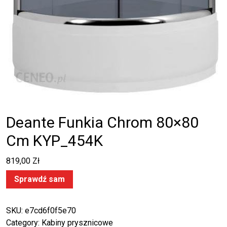
Deante Funkia Chrom 80×80
Cm KYP_454K
819,00
Zł
Sprawdź sam
SKU:
e7cd6f0f5e70
Category:
Kabiny prysznicowe