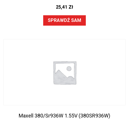
25,41
Zł
SPRAWDŹ SAM
Maxell 380/Sr936W 1.55V (380SR936W)