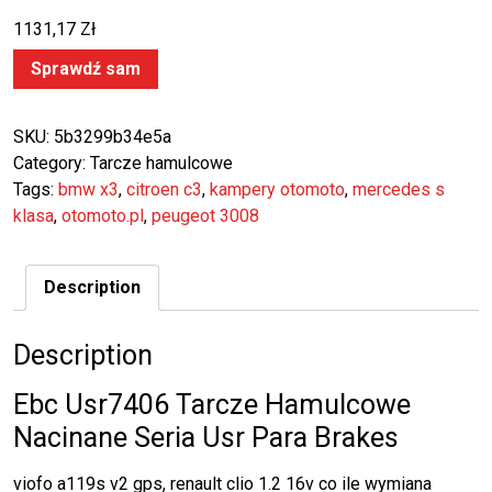
1131,17
Zł
Sprawdź sam
SKU:
5b3299b34e5a
Category:
Tarcze hamulcowe
Tags:
bmw x3
,
citroen c3
,
kampery otomoto
,
mercedes s
klasa
,
otomoto.pl
,
peugeot 3008
Description
Description
Ebc Usr7406 Tarcze Hamulcowe
Nacinane Seria Usr Para Brakes
viofo a119s v2 gps, renault clio 1.2 16v co ile wymiana