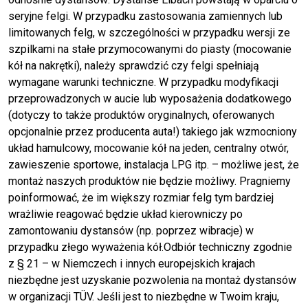
seryjne felgi. W przypadku zastosowania zamiennych lub
limitowanych felg, w szczególności w przypadku wersji ze
szpilkami na stałe przymocowanymi do piasty (mocowanie
kół na nakrętki), należy sprawdzić czy felgi spełniają
wymagane warunki techniczne. W przypadku modyfikacji
przeprowadzonych w aucie lub wyposażenia dodatkowego
(dotyczy to także produktów oryginalnych, oferowanych
opcjonalnie przez producenta auta!) takiego jak wzmocniony
układ hamulcowy, mocowanie kół na jeden, centralny otwór,
zawieszenie sportowe, instalacja LPG itp. – możliwe jest, że
montaż naszych produktów nie będzie możliwy. Pragniemy
poinformować, że im większy rozmiar felg tym bardziej
wrażliwie reagować będzie układ kierowniczy po
zamontowaniu dystansów (np. poprzez wibracje) w
przypadku złego wyważenia kół.Odbiór techniczny zgodnie
z § 21 – w Niemczech i innych europejskich krajach
niezbędne jest uzyskanie pozwolenia na montaż dystansów
w organizacji TÜV. Jeśli jest to niezbędne w Twoim kraju,