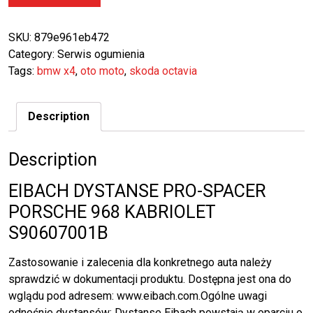
SKU:
879e961eb472
Category:
Serwis ogumienia
Tags:
bmw x4
,
oto moto
,
skoda octavia
Description
Description
EIBACH DYSTANSE PRO-SPACER
PORSCHE 968 KABRIOLET
S90607001B
Zastosowanie i zalecenia dla konkretnego auta należy
sprawdzić w dokumentacji produktu. Dostępna jest ona do
wglądu pod adresem: www.eibach.com.Ogólne uwagi
odnośnie dystansów: Dystanse Eibach powstają w oparciu o