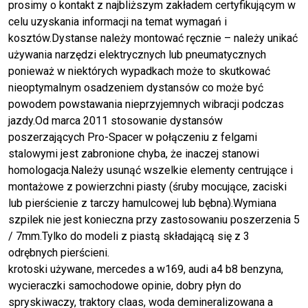
prosimy o kontakt z najbliższym zakładem certyfikującym w
celu uzyskania informacji na temat wymagań i
kosztów.Dystanse należy montować ręcznie – należy unikać
używania narzędzi elektrycznych lub pneumatycznych
ponieważ w niektórych wypadkach może to skutkować
nieoptymalnym osadzeniem dystansów co może być
powodem powstawania nieprzyjemnych wibracji podczas
jazdy.Od marca 2011 stosowanie dystansów
poszerzających Pro-Spacer w połączeniu z felgami
stalowymi jest zabronione chyba, że inaczej stanowi
homologacja.Należy usunąć wszelkie elementy centrujące i
montażowe z powierzchni piasty (śruby mocujące, zaciski
lub pierścienie z tarczy hamulcowej lub bębna).Wymiana
szpilek nie jest konieczna przy zastosowaniu poszerzenia 5
/ 7mm.Tylko do modeli z piastą składającą się z 3
odrębnych pierścieni.
krotoski używane, mercedes a w169, audi a4 b8 benzyna,
wycieraczki samochodowe opinie, dobry płyn do
spryskiwaczy, traktory claas, woda demineralizowana a