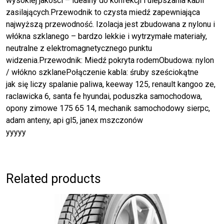
wysokiej jakości – idealny do konfekcji i ulepszania kabli
zasilających.Przewodnik to czysta miedź zapewniająca
najwyższą przewodność. Izolacja jest zbudowana z nylonu i
włókna szklanego – bardzo lekkie i wytrzymałe materiały,
neutralne z elektromagnetycznego punktu
widzenia.Przewodnik: Miedź pokryta rodemObudowa: nylon
/ włókno szklanePołączenie kabla: śruby sześciokątne
jak się liczy spalanie paliwa, keeway 125, renault kangoo ze,
raclawicka 6, santa fe hyundai, poduszka samochodowa,
opony zimowe 175 65 14, mechanik samochodowy sierpc,
adam anteny, api gl5, janex mszczonów
yyyyy
Related products