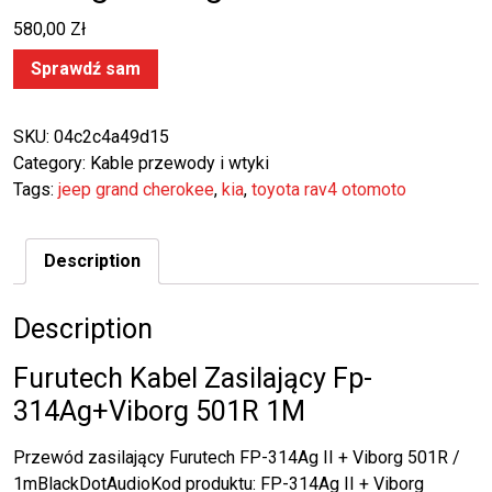
580,00
Zł
Sprawdź sam
SKU:
04c2c4a49d15
Category:
Kable przewody i wtyki
Tags:
jeep grand cherokee
,
kia
,
toyota rav4 otomoto
Description
Description
Furutech Kabel Zasilający Fp-
314Ag+Viborg 501R 1M
Przewód zasilający Furutech FP-314Ag II + Viborg 501R /
1mBlackDotAudioKod produktu: FP-314Ag II + Viborg