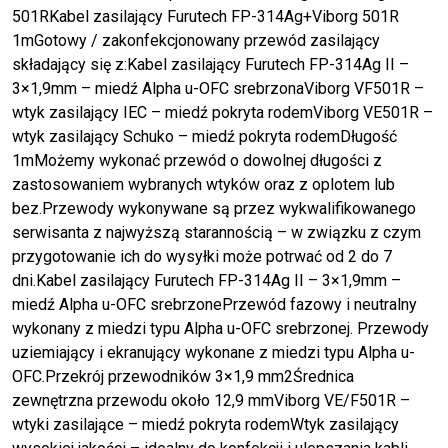
501RKabel zasilający Furutech FP-314Ag+Viborg 501R
1mGotowy / zakonfekcjonowany przewód zasilający
składający się z:Kabel zasilający Furutech FP-314Ag II –
3×1,9mm – miedź Alpha u-OFC srebrzonaViborg VF501R –
wtyk zasilający IEC – miedź pokryta rodemViborg VE501R –
wtyk zasilający Schuko – miedź pokryta rodemDługość
1mMożemy wykonać przewód o dowolnej długości z
zastosowaniem wybranych wtyków oraz z oplotem lub
bez.Przewody wykonywane są przez wykwalifikowanego
serwisanta z najwyższą starannością – w związku z czym
przygotowanie ich do wysyłki może potrwać od 2 do 7
dni.Kabel zasilający Furutech FP-314Ag II – 3×1,9mm –
miedź Alpha u-OFC srebrzonePrzewód fazowy i neutralny
wykonany z miedzi typu Alpha u-OFC srebrzonej. Przewody
uziemiający i ekranujący wykonane z miedzi typu Alpha u-
OFC.Przekrój przewodników 3×1,9 mm2Średnica
zewnętrzna przewodu około 12,9 mmViborg VE/F501R –
wtyki zasilające – miedź pokryta rodemWtyk zasilający