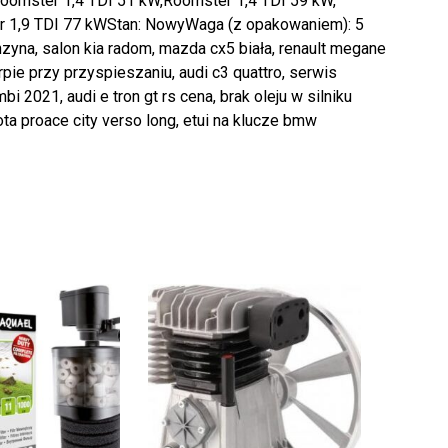
oomster 1,4 TDI 51 kW,Roomster 1,4 TDI 59 kW,
r 1,9 TDI 77 kWStan: NowyWaga (z opakowaniem): 5
nzyna, salon kia radom, mazda cx5 biała, renault megane
pie przy przyspieszaniu, audi c3 quattro, serwis
 2021, audi e tron gt rs cena, brak oleju w silniku
ota proace city verso long, etui na klucze bmw