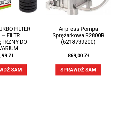
URBO FILTER
Airpress Pompa
 – FILTR
Sprężarkowa B2800B
TRZNY DO
(6218739200)
WARIUM
8,99
Zł
869,00
Zł
WDŹ SAM
SPRAWDŹ SAM