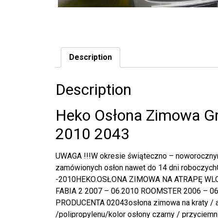
Description
Description
Heko Osłona Zimowa Gri
2010 2043
UWAGA !!!W okresie świąteczno – noworocznym
zamówionych osłon nawet do 14 dni robocz
-2010HEKO.OSŁONA ZIMOWA NA ATRAPĘ WLO
FABIA 2 2007 – 06.2010 ROOMSTER 2006 – 06.2
PRODUCENTA 02043osłona zimowa na kraty / a
/polipropylenu/kolor osłony czarny / przyciemn