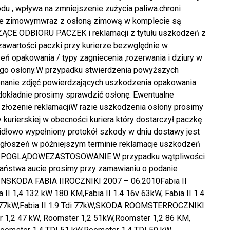
du , wpływa na zmniejszenie zużycia paliwa.chroni
esie zimowymwraz z osłoną zimową w komplecie są
ĄCE ODBIORU PACZEK i reklamacji z tytułu uszkodzeń z
 zawartości paczki przy kurierze bezwględnie w
ń opakowania / typy zagniecenia ,rozerwania i dziury w
nego osłony.W przypadku stwierdzenia powyższych
nanie zdjęć powierdzających uszkodzenia opakowania
dokładnie prosimy sprawdzić osłonę. Ewentualne
 złozenie reklamacjiW razie uszkodzenia osłony prosimy
 kurierskiej w obecności kuriera który dostarczył paczkę
dłowo wypełniony protokół szkody w dniu dostawy jest
zgłoszeń w późniejszym terminie reklamacje uszkodzeń
CIE POGLĄDOWEZASTOSOWANIE:W przypadku wątpliwości
ństwa aucie prosimy przy zamawianiu o podanie
VINSKODA FABIA IIROCZNIKI 2007 – 06.2010Fabia II
ia II 1,4 132 kW 180 KM,Fabia II 1.4 16v 63kW, Fabia II 1.4
 16v 77kW,Fabia II 1.9 Tdi 77kW,SKODA ROOMSTERROCZNIKI
 1,2 47 kW, Roomster 1,2 51kW,Roomster 1,2 86 KM,