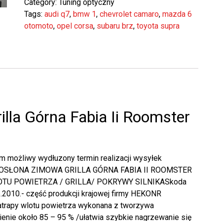
Category:
Tuning optyczny
Tags:
audi q7
,
bmw 1
,
chevrolet camaro
,
mazda 6
otomoto
,
opel corsa
,
subaru brz
,
toyota supra
lla Górna Fabia Ii Roomster
 możliwy wydłuzony termin realizacji wysyłek
ychOSŁONA ZIMOWA GRILLA GÓRNA FABIA II ROOMSTER
TU POWIETRZA / GRILLA/ POKRYWY SILNIKASkoda
010.- część produkcji krajowej firmy HEKONR
trapy wlotu powietrza wykonana z tworzywa
ienie około 85 – 95 % /ułatwia szybkie nagrzewanie się