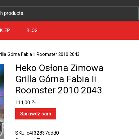
KLEP
BLOG
lla Górna Fabia Ii Roomster 2010 2043
Heko Osłona Zimowa
Grilla Górna Fabia Ii
Roomster 2010 2043
111,00
Zł
Sprawdź sam
SKU:
c4f32837ddd0