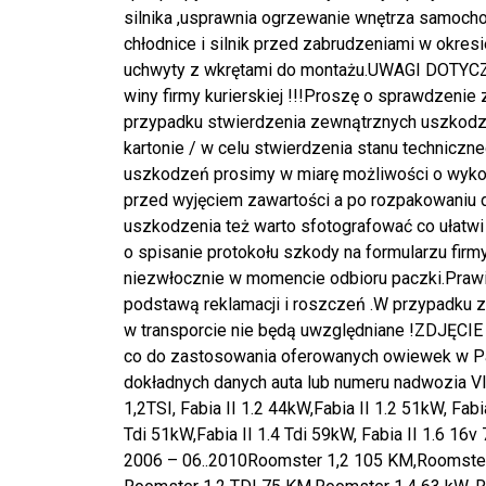
silnika ,usprawnia ogrzewanie wnętrza samocho
chłodnice i silnik przed zabrudzeniami w okr
uchwyty z wkrętami do montażu.UWAGI DOTYCZ
winy firmy kurierskiej !!!Proszę o sprawdzenie
przypadku stwierdzenia zewnątrznych uszkodze
kartonie / w celu stwierdzenia stanu technicz
uszkodzeń prosimy w miarę możliwości o wyko
przed wyjęciem zawartości a po rozpakowaniu 
uszkodzenia też warto sfotografować co ułatwi
o spisanie protokołu szkody na formularzu firmy
niezwłocznie w momencie odbioru paczki.Prawi
podstawą reklamacji i roszczeń .W przypadku 
w transporcie nie będą uwzględniane !ZDJĘ
co do zastosowania oferowanych owiewek w Pa
dokładnych danych auta lub numeru nadwozia 
1,2TSI, Fabia II 1.2 44kW,Fabia II 1.2 51kW, Fab
Tdi 51kW,Fabia II 1.4 Tdi 59kW, Fabia II 1.6
2006 – 06..2010Roomster 1,2 105 KM,Roomster