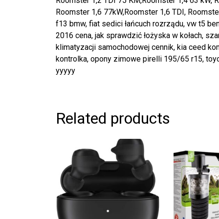
Roomster 1,2 TDI 75 KM,Roomster 1,4 63 kW, R
Roomster 1,6 77kW,Roomster 1,6 TDI, Roomste
f13 bmw, fiat sedici łańcuch rozrządu, vw t5 be
2016 cena, jak sprawdzić łożyska w kołach, szar
klimatyzacji samochodowej cennik, kia ceed kombi
kontrolka, opony zimowe pirelli 195/65 r15, toy
yyyyy
Related products