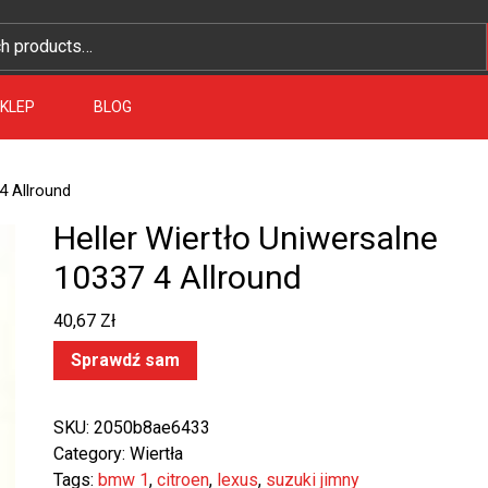
KLEP
BLOG
4 Allround
Heller Wiertło Uniwersalne
10337 4 Allround
40,67
Zł
Sprawdź sam
SKU:
2050b8ae6433
Category:
Wiertła
Tags:
bmw 1
,
citroen
,
lexus
,
suzuki jimny