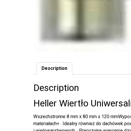
Description
Description
Heller Wiertło Uniwersa
Wszechstronne 8 mm x 80 mm x 120 mmWyposa
materiałach+ · Idealny również do dachówek p
i wielowarstwowych. · Precyzyjne wiercenie dzi