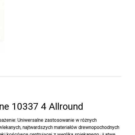
lne 10337 4 Allround
żenie: Uniwersalne zastosowanie w różnych
owlekanych, najtwardszych materiałów drewnopochodnych
ęki końcówce centrującej z węglika spiekanego · Łatwe