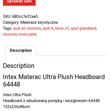
Sprawdź sam
SKU:
680cc7e32aa5
Category:
Materace turystyczne
Tags:
audi a5 otomoto
,
audi tt
,
bmw x3
,
opel grandland
,
otomoto motocykle
Description
Description
Intex Materac Ultra Plush Headboard
64448
Intex Ultra Plush
Headboard z wbudowaną pompką i wezgłowiem 64448
152x236x86cm