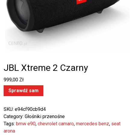
JBL Xtreme 2 Czarny
999,00
Zł
Sprawdź sam
SKU:
e94cf90cb9d4
Category:
Głośniki przenośne
Tags:
bmw e90
,
chevrolet camaro
,
mercedes benz
,
seat
arona