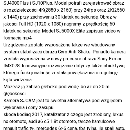
SJ4000Plus i SJ10Plus. Model potrafi zarejestrować obraz
o rozdzielczości 4K(2880 x 2160) przy 24fps oraz 2K(2560
x 1440) przy zachowaniu 30 klatek na sekundę. Obraz w
jakości Full HD (1920 x 1080) nagramy z prędkością 60
klatek na sekundę. Model SJ5000X Elite zapisuje video w
formacie mp4.
Urządzenie zostało wyposażone także we wbudowany
system stabilizacji obrazu Gyro Anti-Shake. Ponadto kamera
została wyposażona w nowy procesor obrazu Sony Exmor
IMX078. Innowacyjne rozwiązanie dotyczy także obiektywu,
którego funkcjonalność została powiększona o regulację
kąta widzenia.
Możesz ją zabrać głeboko pod wodę, bo aż do 30 m
głębokości.
Kamera SJCAM jest to świetna alternatywa pod względem
wykonania i ceny zakupu.
skoda kodiaq 2017, katalizator z czego jest zrobiony, lexus
nx otomoto, audi a6 c5 1.8t otomoto, tarcze hamulcowe
renault trafic tył, mercedes 6×6 cena, tbs tylna, ile spali auto,