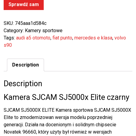
Sprawdź sam
SKU:
745aaa1d584c
Category:
Kamery sportowe
Tags:
audi a5 otomoto
,
fiat punto
,
mercedes e klasa
,
volvo
s90
Description
Description
Kamera SJCAM SJ5000x Elite czarny
SJCAM SJ5000X ELITE Kamera sportowa SJCAM SJ5000X
Elite to zmodernizowan wersja modelu poprzedniej
generacji. Działa na docenionym i solidnym chipsecie
Novatek 96660, który użyty był również w wersjach