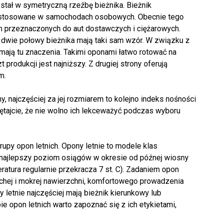
tał w symetryczną rzeźbę bieżnika. Bieżnik
ło stosowane w samochodach osobowych. Obecnie tego
 przeznaczonych do aut dostawczych i ciężarowych.
e dwie połowy bieżnika mają taki sam wzór. W związku z
mają tu znaczenia. Takimi oponami łatwo rotować na
produkcji jest najniższy. Z drugiej strony oferują
m.
, najczęściej za jej rozmiarem to kolejno indeks nośności
ętajcie, że nie wolno ich lekceważyć podczas wyboru
upy opon letnich. Opony letnie to modele klas
ją najlepszy poziom osiągów w okresie od późnej wiosny
atura regularnie przekracza 7 st. C). Zadaniem opon
chej i mokrej nawierzchni, komfortowego prowadzenia
letnie najczęściej mają bieżnik kierunkowy lub
e opon letnich warto zapoznać się z ich etykietami,