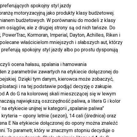
preferujących spokojny styl jazdy
ranżę motoryzacyjną jako produkty klasy budżetowej.
mianem budżetowych. W porównaniu do modeli z klasy
om osiągów, ale z drugiej strony są od nich tańsze. Do
 PowerTrac, Kormoran, Imperial, Dayton, Achilles, Riken i
 polecane właścicielom mniejszych i słabszych aut, którzy
preferują spokojny styl jazdy albo po prostu dysponują
czyli ocena hałasu, spalania i hamowania
eden z parametrów zawartych na etykiecie dołączonej do
opejskiej. Dzięki tym danym, kierowca może zobaczyć,
loatacji i na tej podstawie podjąć decyzję o zakupie.
od A do G na kolorowej skali mieszczącej się w lewym
znaczają największą oszczędność paliwa, a litera G i kolor
a etykiecie unijnej w kategorii „spalanie paliwa”
ryteria – opony letnie (sezon), 14 cali (średnica) oraz
na E Na etykiecie dołączonej do opony można znaleźć
ni. To parametr, który w znacznym stopniu decyduje o