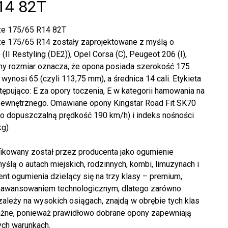
14 82T
rze 175/65 R14 82T
rze 175/65 R14 zostały zaprojektowane z myślą o
I Restyling (DE2)), Opel Corsa (C), Peugeot 206 (I),
iany rozmiar oznacza, że opona posiada szerokość 175
wynosi 65 (czyli 113,75 mm), a średnica 14 cali. Etykieta
tępująco: E za opory toczenia, E w kategorii hamowania na
 zewnętrznego. Omawiane opony Kingstar Road Fit SK70
to dopuszczalną prędkość 190 km/h) i indeks nośności
g).
ikowany został przez producenta jako ogumienie
ą o autach miejskich, rodzinnych, kombi, limuzynach i
 ogumienia dzielący się na trzy klasy – premium,
 zaawansowaniem technologicznym, dlatego zarówno
 zależy na wysokich osiągach, znajdą w obrębie tych klas
ażne, ponieważ prawidłowo dobrane opony zapewniają
ych warunkach.