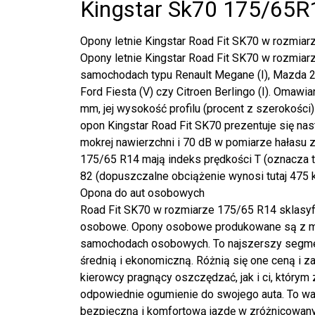
Kingstar Sk70 175/65R
Opony letnie Kingstar Road Fit SK70 w rozmia
Opony letnie Kingstar Road Fit SK70 w rozmia
samochodach typu Renault Megane (I), Mazda 2 (I
Ford Fiesta (V) czy Citroen Berlingo (I). Omaw
mm, jej wysokość profilu (procent z szerokości) 
opon Kingstar Road Fit SK70 prezentuje się nas
mokrej nawierzchni i 70 dB w pomiarze hałasu
175/65 R14 mają indeks prędkości T (oznacza 
82 (dopuszczalne obciążenie wynosi tutaj 475 k
Opona do aut osobowych
Road Fit SK70 w rozmiarze 175/65 R14 sklasyf
osobowe. Opony osobowe produkowane są z myśl
samochodach osobowych. To najszerszy segment
średnią i ekonomiczną. Różnią się one ceną i
kierowcy pragnący oszczędzać, jak i ci, którym
odpowiednie ogumienie do swojego auta. To w
bezpieczną i komfortową jazdę w zróżnicowan