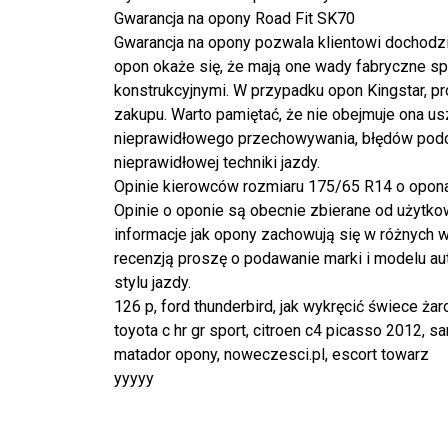
Gwarancja na opony Road Fit SK70
Gwarancja na opony pozwala klientowi dochodzi
opon okaże się, że mają one wady fabryczne 
konstrukcyjnymi. W przypadku opon Kingstar, pro
zakupu. Warto pamiętać, że nie obejmuje ona u
nieprawidłowego przechowywania, błędów podc
nieprawidłowej techniki jazdy.
Opinie kierowców rozmiaru 175/65 R14 o opona
Opinie o oponie są obecnie zbierane od użytk
informacje jak opony zachowują się w różnych 
recenzją proszę o podawanie marki i modelu auta
stylu jazdy.
126 p, ford thunderbird, jak wykręcić świece ża
toyota c hr gr sport, citroen c4 picasso 2012, 
matador opony, noweczesci.pl, escort towarz
yyyyy