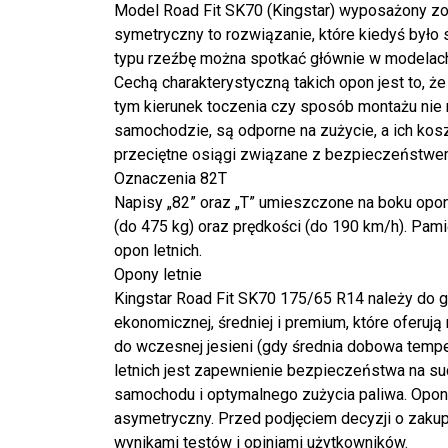
Model Road Fit SK70 (Kingstar) wyposażony zos
symetryczny to rozwiązanie, które kiedyś by
typu rzeźbę można spotkać głównie w modelach
Cechą charakterystyczną takich opon jest to, ż
tym kierunek toczenia czy sposób montażu nie 
samochodzie, są odporne na zużycie, a ich koszt 
przeciętne osiągi związane z bezpieczeństwe
Oznaczenia 82T
Napisy „82” oraz „T” umieszczone na boku opony
(do 475 kg) oraz prędkości (do 190 km/h). Pami
opon letnich.
Opony letnie
Kingstar Road Fit SK70 175/65 R14 należy do gr
ekonomicznej, średniej i premium, które oferu
do wczesnej jesieni (gdy średnia dobowa temper
letnich jest zapewnienie bezpieczeństwa na su
samochodu i optymalnego zużycia paliwa. Opony 
asymetryczny. Przed podjęciem decyzji o zakupi
wynikami testów i opiniami użytkowników.