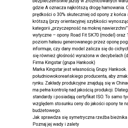
bezpieczeństwie jazdy w zróżnicowanych warun
gdzie A oznacza najkrótszą drogę hamowania.
prędkości o 30% skuteczniej od opony z końca s
krótszą (przy orientacyjnej szybkości wynoszące
kategorii „przyczepność na mokrej nawierzchni
wytyczne – opony Road Fit SK70 (model) oraz 1
poziom hałasu generowanego przez oponę poga
informuje, czy dany model zalicza się do cich
się również głośność wyrażona w decybelach (d
Firma Kingstar (grupa Hankook)
Marka Kingstar jest własnością Grupy Hankook. 
południowokoreańskiego producenta, aby zm
rynku. Zakłady produkcyjne znajdują się w Chin
ma pełna kontrolę nad jakością produkcji. Dla
standardy i posiadają certyfikat ISO. To samo 
względem stosunku ceny do jakości opony te n
budżetowego.
Jak sprawdza się symetryczna rzeźba bieżnika
Poznaj jej wady i zalety