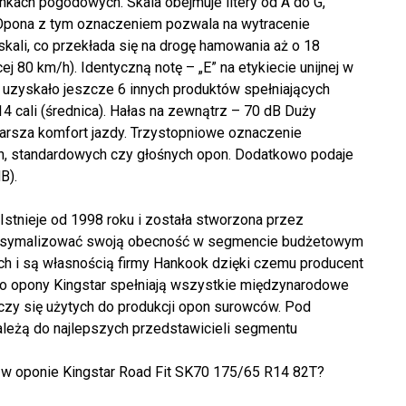
kach pogodowych. Skala obejmuje litery od A do G,
 Opona z tym oznaczeniem pozwala na wytracenie
kali, co przekłada się na drogę hamowania aż o 18
j 80 km/h). Identyczną notę – „E” na etykiecie unijnej w
” uzyskało jeszcze 6 innych produktów spełniających
4 cali (średnica). Hałas na zewnątrz – 70 dB Duży
rsza komfort jazdy. Trzystopniowe oznaczenie
ych, standardowych czy głośnych opon. Dodatkowo podaje
B).
Istnieje od 1998 roku i została stworzona przez
aksymalizować swoją obecność w segmencie budżetowym
ach i są własnością firmy Hankook dzięki czemu producent
tego opony Kingstar spełniają wszystkie międzynarodowe
tyczy się użytych do produkcji opon surowców. Pod
ależą do najlepszych przedstawicieli segmentu
 w oponie Kingstar Road Fit SK70 175/65 R14 82T?