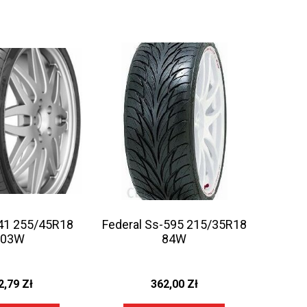
41 255/45R18
Federal Ss-595 215/35R18
103W
84W
2,79
Zł
362,00
Zł