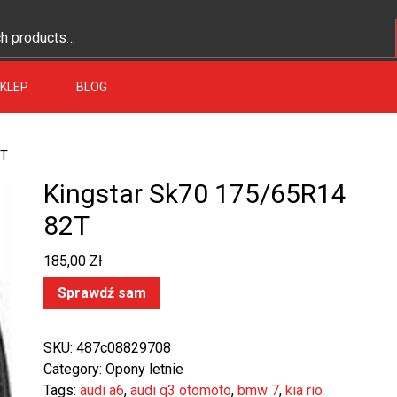
KLEP
BLOG
2T
Kingstar Sk70 175/65R14
82T
185,00
Zł
Sprawdź sam
SKU:
487c08829708
Category:
Opony letnie
Tags:
audi a6
,
audi q3 otomoto
,
bmw 7
,
kia rio