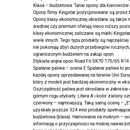
Klasa – budżetowa. Tanie opony dla kierowców 
Opony firmy Kingstar pozycjonowane są przez b
Opony klasy ekonomicznej określane są także 
średniej czy premium oferują nieco niższy pozi
klasy ekonomicznej zaliczane są marki Kingstar,
wiele innych. Tego typu produkty są najczęściej
nie pokonują zbyt dużych przebiegów rocznych, 
ograniczonym budżetem na zakup opon.
Etykieta unijna opon Road Fit SK70 175/65 R14 
Spalanie paliwa – ocena E Spalanie paliwa to j
każdej opony sprzedawanej na terenie Unii Eur
który z modeli jest bardziej ekonomiczny w eksp
Oszczędność paliwa jest określana w zakresie 
górnym rogu etykiety. Litera A i kolor zielony o
czerwony – najmniejszą. Taką samą ocenę – „E” n
uzyskały jeszcze 324 inne produkty spełniające k
budżetowa (klasa). Hamowanie na mokrym – oce
informację o przyczepności na mokrej nawierzch