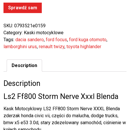
Sprawdź sam
SKU:
0793521e0159
Category:
Kaski motocyklowe
Tags:
dacia sandero
,
ford focus
,
ford kuga otomoto
,
lamborghini urus
,
renault twizy
,
toyota highlander
Description
Description
Ls2 Ff800 Storm Nerve Xxxl Blenda
Kask Motocyklowy LS2 FF800 Storm Nerve XXXL Blenda
zderzak honda civic vii, części do malucha, dodge trucks,
bmw x5 e53 3.0d, stary zdezelowany samochód, ciśnienie w
kołach samochodu