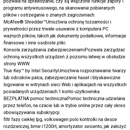
pozwala na sprawdzanie, czy są włączone funkcje zapory i
programu antywirusowego, na skanowanie pobieranych
plików i ostrzeganie o znanych zagrożeniach.
McAfee® Shredder™Umożliwia ochronę tożsamości i
prywatności przez trwałe usuwanie z komputera PC
ważnych plików, takich jak dokumenty podatkowe, informacje
finansowe i inne osobiste pliki.
Konsola zarządzania zabezpieczeniamiPozwala zarządzać
ochroną wszystkich urządzeń z poziomu łatwej w obsłudze
strony WWW.
True Key™ by Intel SecurityUmożliwia rozpoznawanie twarzy
lub odcisków palca, zabezpieczanie haseł i błyskawiczne
logowanie w witrynach sieci Web i aplikacjach na wszystkich
posiadanych urządzeniach.1 konto użytkownika
BEZPŁATNA pomoc technicznaPomoc techniczna udzielana
przez telefon, na czacie lub w trybie online przez cały okres
obowiązywania subskrypcji
filtr fazy ciekłej lpg, volkswagen polo kontrolki na desce
rozdzielczej, bmw r1200rt, amortyzator seicento, jak założyć