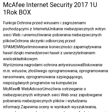
McAfee Internet Security 2017 1U
1Rok BOX
Funkcje:Ochrona przed wirusami i zagrożeniami
pochodzącymi z InternetuUnikanie niebezpiecznych witryn
sieci Web i uniemożliwianie pobierania niebezpiecznych
plikówOchrona skrzynki odbiorczej przed
SPAMEMWyeliminowanie konieczności zapamiętywania
haseł dzięki menedżerowi haseł z uwierzytelnianiem
wieloskładnikowym
Wyróżniona nagrodami ochrona antywirusowaBlokowanie
m.in. wirusów, złośliwego oprogramowania, oprogramowania
ransomware, oprogramowania szpiegującego,
niepożądanych programów na komputerze
McAfee® WebAdvisorUmożliwia ostrzeganie o
niebezpiecznych witrynach sieci Web oraz zapobieganie
pobieraniu niebezpiecznych plików i wyłudzaniu
informacji.Zapewnia oceny w wynikach wyszukiwania,