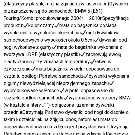
(elastyczny plastik, można zginać i zwijać w rulon)Dywaniki
przeznaczone są do samochodu: BMW 5 (E61)
Touring/Kombi produkowanego 2004r. – 2010r.Specyfikacja
produktu:
kolor czarny
mata do bagażnika posiada
wysoki rant, o wysokości około 4 cm
rant dywaników
samochodowych o wysokości około 0,5cm
dywaniki pod
nogi wykonane z gumy
mata do bagażnika wykonana z
tworzywa LDPE (elastyczny plastik)
zachowują swoją
elastyczność przy zmianach temperatury
łatwe w
czyszczeniu
mata bagażnika w pełni dopasowana do
kształtu podłogi Państwa samochodu
dywaniki wykonane
z gumy niewydzielającej nieprzyjemnego zapachu
wyprodukowane w Polsce
w pełni dopasowane do
kształtu podłogi samochodu
wyposażone w stopery BMW
(w kształcie litery „T”), dołączone luzem na dywaniki
przednieOtrzymają Państwo dywaniki pod nogi dokładnie o
takim kształcie jak na zdjęicu obok, natomiast mata do
bagażnika widoczna na zdjęciu jest przykładowa. Otrzymają
Państwo matę o innym kształcie niż na zdjęciu, któa będzie