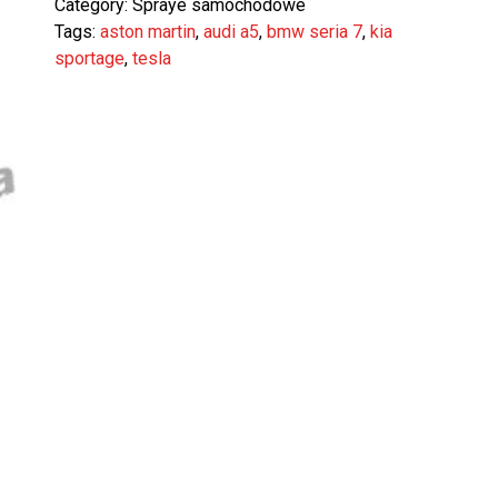
Category:
Spraye samochodowe
Tags:
aston martin
,
audi a5
,
bmw seria 7
,
kia
sportage
,
tesla