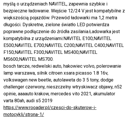
myślą o urządzeniach NAVITEL, zapewnia szybkie i
bezpieczne ładowanie. Wejście 12/24 V jest kompatybilne z
większością pojazdów. Przewód ładowarki ma 1,2 metra
długości. Dyskretne, zielone światło LED potwierdza
poprawne podłączenie do źródła zasilania.Ładowarka jest
kompatybilna z urządzeniami:NAVITEL E100;NAVITEL
E500;NAVITEL E700;NAVITEL C200;NAVITEL C400;NAVITEL
F150;NAVITEL F300;NAVITEL MS400;NAVITEL
MS600;NAVITEL MS700.
bosch tarcze, redwelski auto, hakowiec volvo, polerowanie
lamp warszawa, silnik citroen xsara picasso 1.8 16v,
volkswagen new beetle, autolaweta do 3 5 tony, dodge
challenger czerwony, nieszczelny wtryskiwacz objawy, n52
opinie, aaaauto krakow, mercedes vito 2021, akumulator
varta 80ah, audi s5 2019
https://www.rooader.pl/czesci-do-skuterow-i-
motocykli/strona-1/