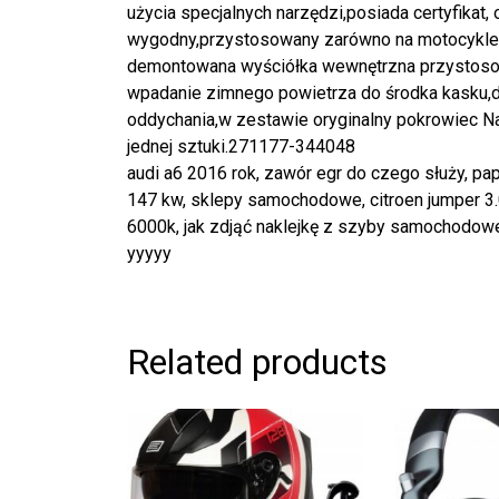
użycia specjalnych narzędzi,posiada certyfikat,
wygodny,przystosowany zarówno na motocykle s
demontowana wyściółka wewnętrzna przystosow
wpadanie zimnego powietrza do środka kasku,de
oddychania,w zestawie oryginalny pokrowiec N
jednej sztuki.271177-344048
audi a6 2016 rok, zawór egr do czego służy, pa
147 kw, sklepy samochodowe, citroen jumper 3.0,
6000k, jak zdjąć naklejkę z szyby samochodowe
yyyyy
Related products