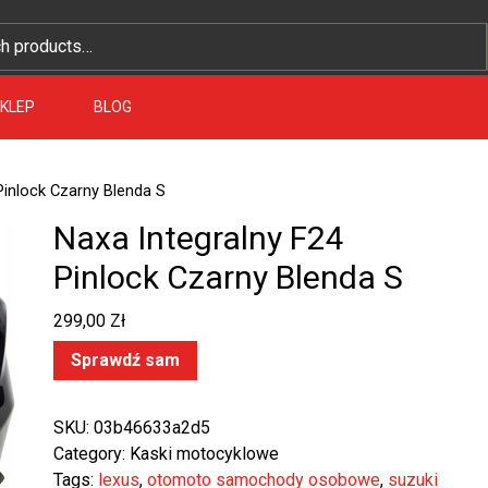
KLEP
BLOG
Pinlock Czarny Blenda S
Naxa Integralny F24
Pinlock Czarny Blenda S
299,00
Zł
Sprawdź sam
SKU:
03b46633a2d5
Category:
Kaski motocyklowe
Tags:
lexus
,
otomoto samochody osobowe
,
suzuki