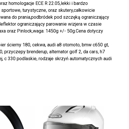
 oraz homologacje ECE R 22.05,lekki i bardzo
portowe, turystyczne, oraz skutery,całkowicie
ana do prania,podbródek pod szczęką ograniczający
flektor ograniczający parowanie wizjera w czasie
axa oraz Pinlock,waga: 1450g +/- 50g.Cena dotyczy
pier ścierny 180, cekwa, audi a8 otomoto, bmw c650 gt,
 przyczepy brenderup, alternator golf 2, da cars, h7
j, c 330 podlaskie, rodzaje skrzyń automatycznych audi