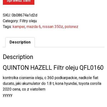
Sprawdź sam
SKU:
0b08674a1d2d
Category:
Filtry oleju
Tags:
kamper
,
mazda 6
,
nissan 350z
,
polonez
Description
Description
QUINTON HAZELL Filtr oleju QFL0160
kontrolka cisnienia oleju, c 360 podkarpackie, nadkole fiat
ducato, jaki akumulator do 1.8 t, kona hyundai, toyota corolla
2020 cena, co z viatollem
yyyyy