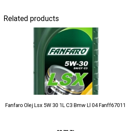
Related products
Fanfaro Olej Lsx 5W 30 1L C3 Bmw Ll 04 Fanff67011