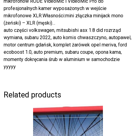
mikrofonów RODE VideoMic i VideoMic Pro do
profesjonalnych kamer wyposażonych w wejście
mikrofonowe XLR.Własności:mini złączka minijack mono
(żeński) – XLR (męski)…
auto części volkswagen, mitsubishi asx 1.8 did rozrząd
wymiana, subaru 2022, auto komis chwaszczyno, autopawel,
motor centrum gdańsk, komplet żarówek opel meriva, ford
ecoboost 1.0, auto premium, subaru coupe, opona kama,
momenty dokręcania śrub w aluminium w samochodzie
yyyyy
Related products