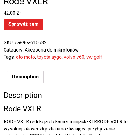
Rode VXLR
42,00
Zł
Sprawdź sam
SKU:
ea89ea610b82
Category:
Akcesoria do mikrofonów
Tags:
oto moto
,
toyota aygo
,
volvo v60
,
vw golf
Description
Description
Rode VXLR
RODE VXLR redukcja do kamer minijack-XLRRODE VXLR to
wysokiej jakości złączka umożliwiająca przyłączenie