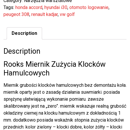
Category:
Narzędzia warsztatowe
Tags:
honda accord
,
hyundai i30
,
otomoto logowanie
,
peugeot 308
,
renault kadjar
,
vw golf
Description
Description
Rooks Miernik Zużycia Klocków
Hamulcowych
Miernik grubości klocków hamulcowych bez demontażu koła.
miernik oparty jest o zasadę działania suwmiarki. posiada
sprężynę ułatwiającą wykonanie pomiaru. zawsze
skalibrowany jest na „zero”. miernik wskazuje realną grubość
okładziny ciernej na klocku hamulcowym z dokładnością 1
mm. dodatkowo posiada wskaźnik stopnia zużycia klocków
przednich: kolor zielony – klocki dobre, kolor żółty – klocki