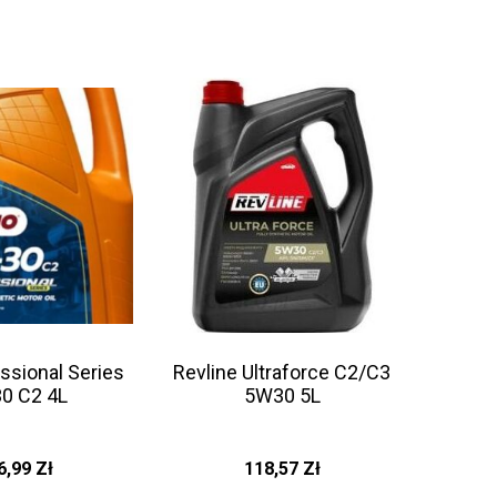
ssional Series
Revline Ultraforce C2/C3
0 C2 4L
5W30 5L
6,99
Zł
118,57
Zł