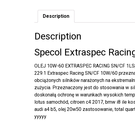
Description
Description
Specol Extraspec Racin
OLEJ 10W-60 EXTRASPEC RACING SN/CF 1LSp
229.1 Extraspec Racing SN/CF 10W/60 przezna
obciążonych silników narażonych na ekstremaln
zużycia. Przeznaczony jest do stosowania w sil
doskonałą ochronę w warunkach wysokich tempe
lotus samochód, citroen c4 2017, bmw i8 ile ko
audi a4 b5, olej 20w50 zastosowanie, total quar
yyyyy