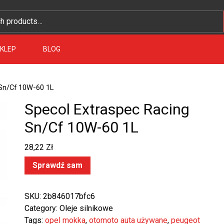
KLEP
BLOG
 Sn/Cf 10W-60 1L
Specol Extraspec Racing
Sn/Cf 10W-60 1L
28,22
Zł
Sprawdź sam
SKU:
2b846017bfc6
Category:
Oleje silnikowe
Tags:
opel mokka
,
otomoto auta używane
,
peugeot