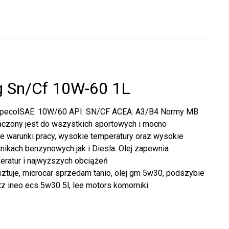
g Sn/Cf 10W-60 1L
ecolSAE: 10W/60 API: SN/CF ACEA: A3/B4 Normy MB
czony jest do wszystkich sportowych i mocno
e warunki pracy, wysokie temperatury oraz wysokie
nikach benzynowych jak i Diesla. Olej zapewnia
ratur i najwyższych obciążeń
sztuje, microcar sprzedam tanio, olej gm 5w30, podszybie
tz ineo ecs 5w30 5l, lee motors komorniki