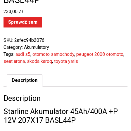
233,00
Zł
Sprawdź sam
SKU:
2afec94b2076
Category:
Akumulatory
Tags:
audi s5
,
otomoto samochody
,
peugeot 2008 otomoto
,
seat arona
,
skoda karoq
,
toyota yaris
Description
Description
Starline Akumulator 45Ah/400A +P
12V 207X17 BASL44P