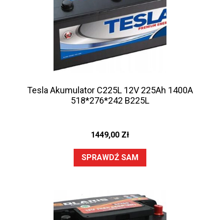
Tesla Akumulator C225L 12V 225Ah 1400A
518*276*242 B225L
1449,00
Zł
SPRAWDŹ SAM