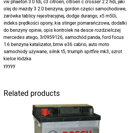
vw phaeton 3.0 tdi, c3 citroen, citroen c crosser 2.2 hdi, jaki
olej do mazdy 3 2.0 benzyna, gordon części samochodowe,
żarówka tablicy rejestracyjnej, dodge durango, x5 m50i,
indeks prędkości opony, kia stinger pomarańczowa, dodatki
do benzyny opinie, opis kontrolek na desce rozdzielczej
mercedes atego, 3r0959126, samochód panda, ford focus
1.6 benzyna katalizator, bmw e36 cabrio, auto moto
samochody używane, silnik t5, triumph spitfire mk3, szrot
kielce łódzka
yyyyy
Related products