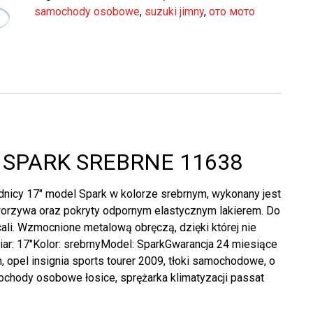
samochody osobowe
,
suzuki jimny
,
ото мото
 SPARK SREBRNE 11638
ednicy 17″ model Spark w kolorze srebrnym, wykonany jest
orzywa oraz pokryty odpornym elastycznym lakierem. Do
ali. Wzmocnione metalową obręczą, dzięki której nie
iar: 17″Kolor: srebrnyModel: SparkGwarancja 24 miesiące
, opel insignia sports tourer 2009, tłoki samochodowe, o
ochody osobowe łosice, sprężarka klimatyzacji passat