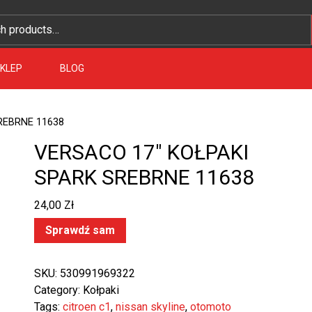
KLEP
BLOG
REBRNE 11638
VERSACO 17″ KOŁPAKI
SPARK SREBRNE 11638
24,00
Zł
Sprawdź sam
SKU:
530991969322
Category:
Kołpaki
Tags:
citroen c1
,
nissan skyline
,
otomoto