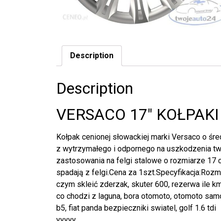
Description
Description
VERSACO 17″ KOŁPAKI
Kołpak cenionej słowackiej marki Versaco o śr
z wytrzymałego i odpornego na uszkodzenia tw
zastosowania na felgi stalowe o rozmiarze 17 c
spadają z felgi.Cena za 1szt.Specyfikacja:Rozm
czym skleić zderzak, skuter 600, rezerwa ile km
co chodzi z laguna, bora otomoto, otomoto sam
b5, fiat panda bezpieczniki swiatel, golf 1.6 tdi
yyyyy