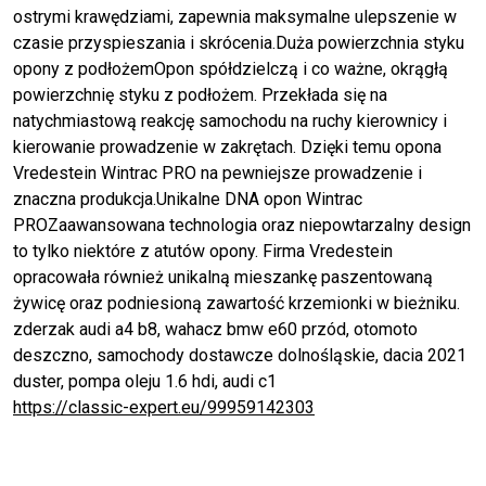
ostrymi krawędziami, zapewnia maksymalne ulepszenie w
czasie przyspieszania i skrócenia.Duża powierzchnia styku
opony z podłożemOpon spółdzielczą i co ważne, okrągłą
powierzchnię styku z podłożem. Przekłada się na
natychmiastową reakcję samochodu na ruchy kierownicy i
kierowanie prowadzenie w zakrętach. Dzięki temu opona
Vredestein Wintrac PRO na pewniejsze prowadzenie i
znaczna produkcja.Unikalne DNA opon Wintrac
PROZaawansowana technologia oraz niepowtarzalny design
to tylko niektóre z atutów opony. Firma Vredestein
opracowała również unikalną mieszankę paszentowaną
żywicę oraz podniesioną zawartość krzemionki w bieżniku.
zderzak audi a4 b8, wahacz bmw e60 przód, otomoto
deszczno, samochody dostawcze dolnośląskie, dacia 2021
duster, pompa oleju 1.6 hdi, audi c1
https://classic-expert.eu/99959142303