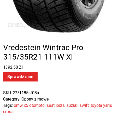
Vredestein Wintrac Pro
315/35R21 111W Xl
1392,58
Zł
Sprawdź sam
SKU:
223f185af08a
Category:
Opony zimowe
Tags:
bmw x5 otomoto
,
seat ibiza
,
suzuki swift
,
toyota yaris
cross