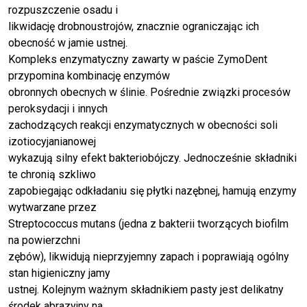
rozpuszczenie osadu i
likwidację drobnoustrojów, znacznie ograniczając ich
obecność w jamie ustnej.
Kompleks enzymatyczny zawarty w paście ZymoDent
przypomina kombinację enzymów
obronnych obecnych w ślinie. Pośrednie związki procesów
peroksydacji i innych
zachodzących reakcji enzymatycznych w obecności soli
izotiocyjanianowej
wykazują silny efekt bakteriobójczy. Jednocześnie składniki
te chronią szkliwo
zapobiegając odkładaniu się płytki nazębnej, hamują enzymy
wytwarzane przez
Streptococcus mutans (jedna z bakterii tworzących biofilm
na powierzchni
zębów), likwidują nieprzyjemny zapach i poprawiają ogólny
stan higieniczny jamy
ustnej. Kolejnym ważnym składnikiem pasty jest delikatny
środek abrazyjny na