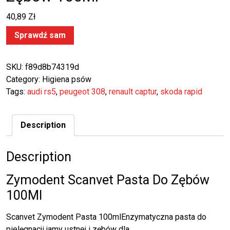
40,89
Zł
Sprawdź sam
SKU:
f89d8b74319d
Category:
Higiena psów
Tags:
audi rs5
,
peugeot 308
,
renault captur
,
skoda rapid
Description
Description
Zymodent Scanvet Pasta Do Zębów
100Ml
Scanvet Zymodent Pasta 100mlEnzymatyczna pasta do
pielęgnacji jamy ustnej i zębów dla