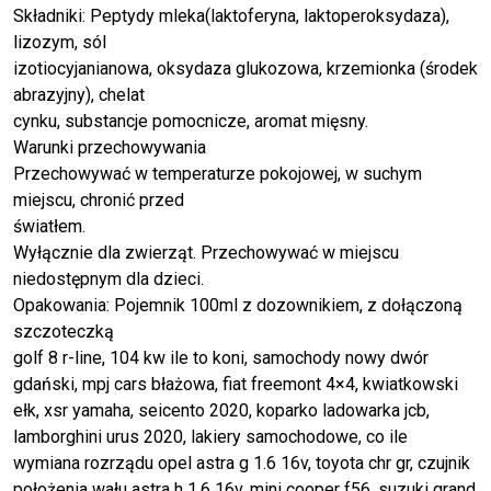
Składniki: Peptydy mleka(laktoferyna, laktoperoksydaza),
lizozym, sól
izotiocyjanianowa, oksydaza glukozowa, krzemionka (środek
abrazyjny), chelat
cynku, substancje pomocnicze, aromat mięsny.
Warunki przechowywania
Przechowywać w temperaturze pokojowej, w suchym
miejscu, chronić przed
światłem.
Wyłącznie dla zwierząt. Przechowywać w miejscu
niedostępnym dla dzieci.
Opakowania: Pojemnik 100ml z dozownikiem, z dołączoną
szczoteczką
golf 8 r-line, 104 kw ile to koni, samochody nowy dwór
gdański, mpj cars błażowa, fiat freemont 4×4, kwiatkowski
ełk, xsr yamaha, seicento 2020, koparko ladowarka jcb,
lamborghini urus 2020, lakiery samochodowe, co ile
wymiana rozrządu opel astra g 1.6 16v, toyota chr gr, czujnik
położenia wału astra h 1.6 16v, mini cooper f56, suzuki grand