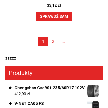
33,12
zł
SPRAWDŹ SAM
1
2
→
zzzzz
Produkty
Chengshan Csc901 235/60R17 102V
412,90
zł
V-NET CA05 FS