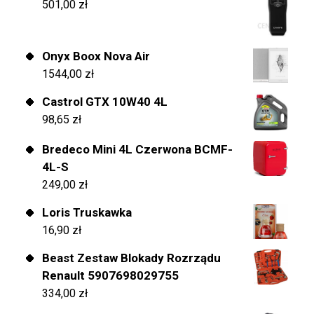
501,00
zł
Onyx Boox Nova Air
1544,00
zł
Castrol GTX 10W40 4L
98,65
zł
Bredeco Mini 4L Czerwona BCMF-
4L-S
249,00
zł
Loris Truskawka
16,90
zł
Beast Zestaw Blokady Rozrządu
Renault 5907698029755
334,00
zł