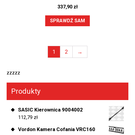
337,90
zł
SPRAWDŹ SAM
1
2
→
zzzzz
Produkty
SASIC Kierownica 9004002
112,79
zł
Vordon Kamera Cofania VRC160