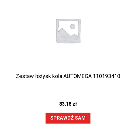
Zestaw łożysk koła AUTOMEGA 110193410
83,18
zł
SPRAWDŹ SAM