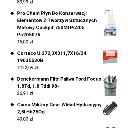
89,99
zł
Pro Chem Płyn Do Konserwacji
Elementów Z Tworzyw Sztucznych
Matowy Cockpit 750Ml Pc205
Pc205075
16,00
zł
Corteco U.272,3X311,7X16/24
19035530B
1122,69
zł
Denckermann Filtr Paliwa Ford Focus
1.8Td, 1.8 Tddi 98-
26,91
zł
Camo Military Gear Wkład Hydracyjny
2,5l Hb25Og
49,00
zł