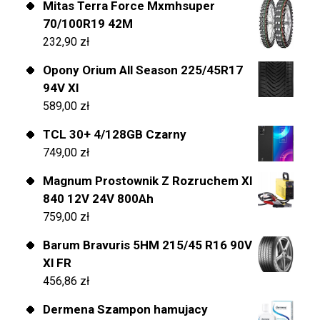
Mitas Terra Force Mxmhsuper
70/100R19 42M
232,90
zł
Opony Orium All Season 225/45R17
94V Xl
589,00
zł
TCL 30+ 4/128GB Czarny
749,00
zł
Magnum Prostownik Z Rozruchem Xl
840 12V 24V 800Ah
759,00
zł
Barum Bravuris 5HM 215/45 R16 90V
Xl FR
456,86
zł
Dermena Szampon hamujacy