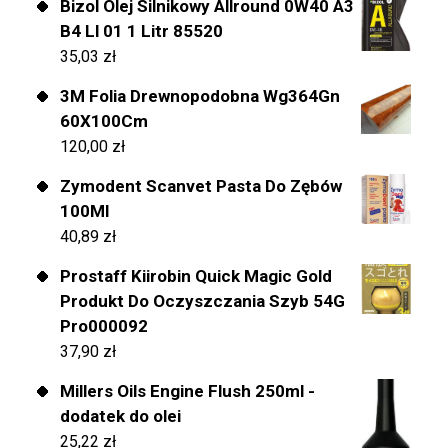
Bizol Olej Silnikowy Allround 0W40 A3
B4 Ll 01 1 Litr 85520
35,03
zł
3M Folia Drewnopodobna Wg364Gn
60X100Cm
120,00
zł
Zymodent Scanvet Pasta Do Zębów
100Ml
40,89
zł
Prostaff Kiirobin Quick Magic Gold
Produkt Do Oczyszczania Szyb 54G
Pro000092
37,90
zł
Millers Oils Engine Flush 250ml -
dodatek do olei
25,22
zł