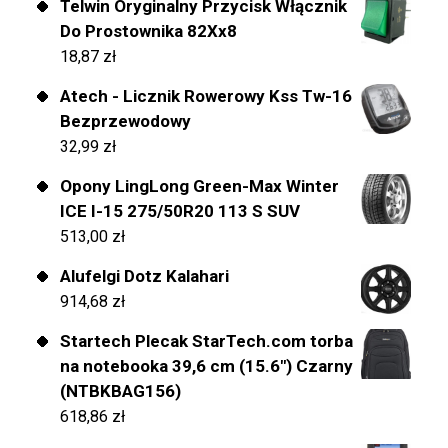
Telwin Oryginalny Przycisk Włącznik
Do Prostownika 82Xx8
18,87
zł
Atech - Licznik Rowerowy Kss Tw-16
Bezprzewodowy
32,99
zł
Opony LingLong Green-Max Winter
ICE I-15 275/50R20 113 S SUV
513,00
zł
Alufelgi Dotz Kalahari
914,68
zł
Startech Plecak StarTech.com torba
na notebooka 39,6 cm (15.6") Czarny
(NTBKBAG156)
618,86
zł