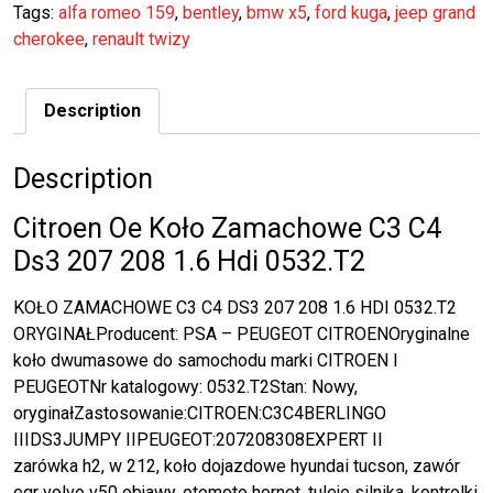
Tags:
alfa romeo 159
,
bentley
,
bmw x5
,
ford kuga
,
jeep grand
cherokee
,
renault twizy
Description
Description
Citroen Oe Koło Zamachowe C3 C4
Ds3 207 208 1.6 Hdi 0532.T2
KOŁO ZAMACHOWE C3 C4 DS3 207 208 1.6 HDI 0532.T2
ORYGINAŁProducent: PSA – PEUGEOT CITROENOryginalne
koło dwumasowe do samochodu marki CITROEN I
PEUGEOTNr katalogowy: 0532.T2Stan: Nowy,
oryginałZastosowanie:CITROEN:C3C4BERLINGO
IIIDS3JUMPY IIPEUGEOT:207208308EXPERT II
zarówka h2, w 212, koło dojazdowe hyundai tucson, zawór
egr volvo v50 objawy, otomoto hornet, tuleje silnika, kontrolki