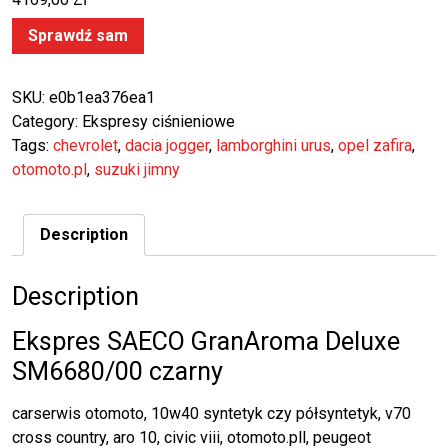
Sprawdź sam
SKU:
e0b1ea376ea1
Category:
Ekspresy ciśnieniowe
Tags:
chevrolet
,
dacia jogger
,
lamborghini urus
,
opel zafira
,
otomoto.pl
,
suzuki jimny
Description
Description
Ekspres SAECO GranAroma Deluxe
SM6680/00 czarny
carserwis otomoto, 10w40 syntetyk czy półsyntetyk, v70
cross country, aro 10, civic viii, otomoto.pll, peugeot