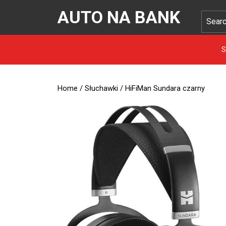
AUTO NA BANK
S
Home
/
Słuchawki
/ HiFiMan Sundara czarny