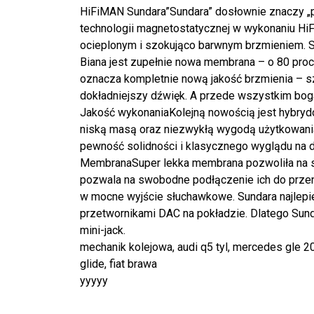
HiFiMAN Sundara”Sundara” dosłownie znaczy „pi
technologii magnetostatycznej w wykonaniu Hi
ocieplonym i szokująco barwnym brzmieniem. S
Biana jest zupełnie nowa membrana – o 80 proc
oznacza kompletnie nową jakość brzmienia – s
dokładniejszy dźwięk. A przede wszystkim boga
Jakość wykonaniaKolejną nowością jest hybrydow
niską masą oraz niezwykłą wygodą użytkowan
pewność solidności i klasycznego wyglądu na dł
MembranaSuper lekka membrana pozwoliła na s
pozwala na swobodne podłączenie ich do prze
w mocne wyjście słuchawkowe. Sundara najlepi
przetwornikami DAC na pokładzie. Dlatego Su
mini-jack.
mechanik kolejowa, audi q5 tyl, mercedes gle 2
glide, fiat brawa
yyyyy