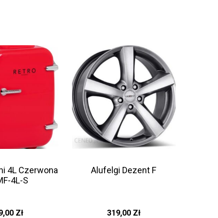
ni 4L Czerwona
Alufelgi Dezent F
F-4L-S
9,00
Zł
319,00
Zł