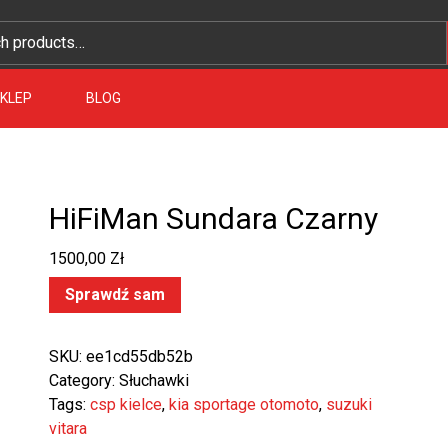
KLEP
BLOG
HiFiMan Sundara Czarny
1500,00
Zł
Sprawdź sam
SKU:
ee1cd55db52b
Category:
Słuchawki
Tags:
csp kielce
,
kia sportage otomoto
,
suzuki
vitara