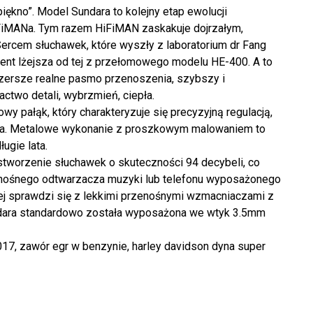
ękno”. Model Sundara to kolejny etap ewolucji
FiMANa. Tym razem HiFiMAN zaskakuje dojrzałym,
ercem słuchawek, które wyszły z laboratorium dr Fang
ent lżejsza od tej z przełomowego modelu HE-400. A to
zersze realne pasmo przenoszenia, szybszy i
ctwo detali, wybrzmień, ciepła.
y pałąk, który charakteryzuje się precyzyjną regulacją,
ia. Metalowe wykonanie z proszkowym malowaniem to
ugie lata.
tworzenie słuchawek o skuteczności 94 decybeli, co
nośnego odtwarzacza muzyki lub telefonu wyposażonego
ej sprawdzi się z lekkimi przenośnymi wzmacniaczami z
ndara standardowo została wyposażona we wtyk 3.5mm
017, zawór egr w benzynie, harley davidson dyna super