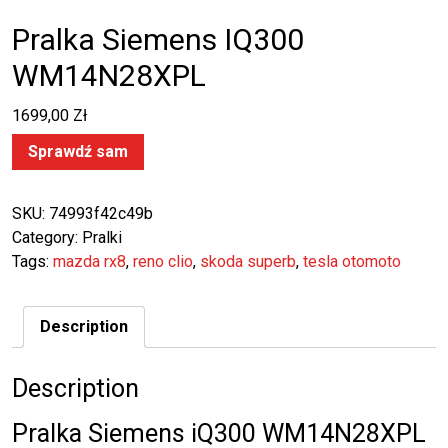
Pralka Siemens IQ300
WM14N28XPL
1699,00
Zł
Sprawdź sam
SKU:
74993f42c49b
Category:
Pralki
Tags:
mazda rx8
,
reno clio
,
skoda superb
,
tesla otomoto
Description
Description
Pralka Siemens iQ300 WM14N28XPL