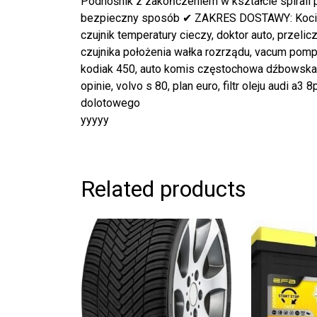
Podnośnik z zakończeniem w kształcie spirali
bezpieczny sposób ✔ ZAKRES DOSTAWY: Kocio
czujnik temperatury cieczy, doktor auto, przel
czujnika położenia wałka rozrządu, vacum pomp
kodiak 450, auto komis częstochowa dźbowska 
opinie, volvo s 80, plan euro, filtr oleju audi a3
dolotowego
yyyyy
Related products