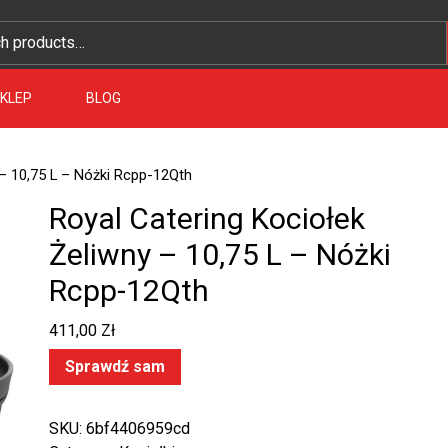
KLEP
BLOG
 – 10,75 L – Nóżki Rcpp-12Qth
Royal Catering Kociołek
Żeliwny – 10,75 L – Nóżki
Rcpp-12Qth
411,00
Zł
Sprawdź sam
SKU:
6bf4406959cd