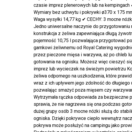
czasie imprez plenerowych lub na kempingach
Wymiary bez uchwytu i pokrywki ø370 x 175 mm
Waga wysyłki 14,77 kg ✔ CECHY: 3 mocne nóżki
Jedno uniwersalne naczynie do przygotowaniu r
konstrukcja z żeliwa zapewniająca długą żywot
pojemność 10,75 l pozwalająca przygotować po
garnkowi żeliwnemu od Royal Catering wygodnie
przez pieczone mięsa i warzywa, aż po chleb
gotowania na ognisku. Możesz więc cieszyć się
imprez lub wycieczek na świeżym powietrzu Ko
żeliwa odpornego na uszkodzenia, które prawid
wraz z ich upływem jego zdolność do długiego u
pozwalając smażyć poza mięsem czy warzywami, t
Wytrzymała rączka odpowiada za bezpieczne p
sprawia, że nie nagrzewa się ona podczas goto
dużej grupy osób 3 mocne nóżki służą do stabi
ogniska. Dzięki pokrywce ciepło wewnątrz naczy
pokrywa może posłużyć na campingu jako prowiz