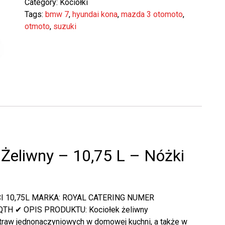
Category:
Kociołki
Tags:
bmw 7
,
hyundai kona
,
mazda 3 otomoto
,
otmoto
,
suzuki
 Żeliwny – 10,75 L – Nóżki
 10,75L MARKA: ROYAL CATERING NUMER
TH ✔ OPIS PRODUKTU: Kociołek żeliwny
traw jednonaczyniowych w domowej kuchni, a także w