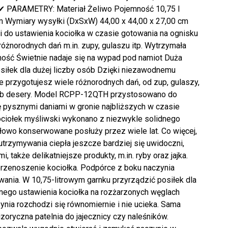
 ✔ PARAMETRY: Materiał Żeliwo Pojemność 10,75 l
 Wymiary wysyłki (DxSxW) 44,00 x 44,00 x 27,00 cm
 do ustawienia kociołka w czasie gotowania na ognisku
óżnorodnych dań m.in. zupy, gulaszu itp. Wytrzymała
ność Świetnie nadaje się na wypad pod namiot Duża
siłek dla dużej liczby osób Dzięki niezawodnemu
 przygotujesz wiele różnorodnych dań, od zup, gulaszy,
 lub desery. Model RCPP-12QTH przystosowano do
 pysznymi daniami w gronie najbliższych w czasie
ciołek myśliwski wykonano z niezwykle solidnego
łowo konserwowane posłuży przez wiele lat. Co więcej,
trzymywania ciepła jeszcze bardziej się uwidoczni,
akże delikatniejsze produkty, m.in. ryby oraz jajka.
rzenoszenie kociołka. Podpórce z boku naczynia
wania. W 10,75-litrowym garnku przyrządzić posiłek dla
lnego ustawienia kociołka na rozżarzonych węglach
nia rozchodzi się równomiernie i nie ucieka. Sama
oryczna patelnia do jajecznicy czy naleśników.