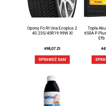
Opony Fo Rt Una Ecoplus 2
Topla Ak
4S 235/45R19 99W Xl
650A P Plus
Efb
498,07
Zł
44
SPRAWDŹ SAM
SPRA