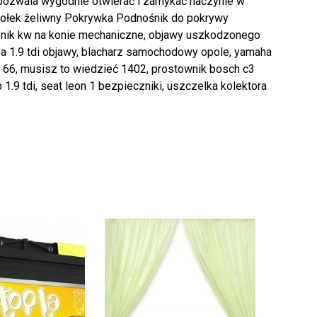
 pozwala wygodnie otwierać i zamykać naczynie w
łek żeliwny Pokrywka Podnośnik do pokrywy
icznik kw na konie mechaniczne, objawy uszkodzonego
a 1.9 tdi objawy, blacharz samochodowy opole, yamaha
66, musisz to wiedzieć 1402, prostownik bosch c3
 8p 1.9 tdi, seat leon 1 bezpieczniki, uszczelka kolektora