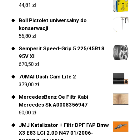
44,81
zł
Boll Pistolet uniwersalny do
konserwacji
56,80
zł
Semperit Speed-Grip 5 225/45R18
95V Xl
670,50
zł
70MAI Dash Cam Lite 2
379,00
zł
MercedesBenz Oe Filtr Kabi
Mercedes Sk A0008356947
60,00
zł
JMJ Katalizator + Filtr DPF FAP Bmw
X3 E83 LCI 2.0D N47 01/2006-