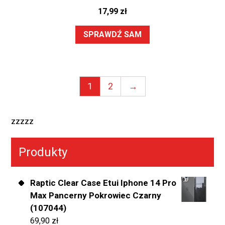
17,99
zł
SPRAWDŹ SAM
1
2
→
zzzzz
Produkty
Raptic Clear Case Etui Iphone 14 Pro
Max Pancerny Pokrowiec Czarny
(107044)
69,90
zł