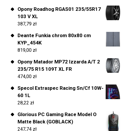
Opony Roadhog RGAS01 235/55R17
103 V XL
387,79
zł
Deante Funkia chrom 80x80 cm
KYP_454K
819,00
zł
Opony Matador MP72 Izzarda A/T 2
235/75 R15 109T XL FR
474,00
zł
Specol Extraspec Racing Sn/Cf 10W-
60 1L
28,22
zł
Glorious PC Gaming Race Model O
Matte Black (GOBLACK)
247,74
zł