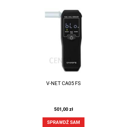
V-NET CA05 FS
501,00
zł
SPRAWDŹ SAM