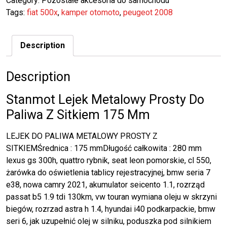
Category:
Pozostałe akcesoria do samochodu
Tags:
fiat 500x
,
kamper otomoto
,
peugeot 2008
Description
Description
Stanmot Lejek Metalowy Prosty Do
Paliwa Z Sitkiem 175 Mm
LEJEK DO PALIWA METALOWY PROSTY Z
SITKIEMŚrednica : 175 mmDługość całkowita : 280 mm
lexus gs 300h, quattro rybnik, seat leon pomorskie, cl 550,
żarówka do oświetlenia tablicy rejestracyjnej, bmw seria 7
e38, nowa camry 2021, akumulator seicento 1.1, rozrząd
passat b5 1.9 tdi 130km, vw touran wymiana oleju w skrzyni
biegów, rozrzad astra h 1.4, hyundai i40 podkarpackie, bmw
seri 6, jak uzupełnić olej w silniku, poduszka pod silnikiem