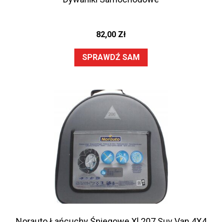
82,00
Zł
SPRAWDŹ SAM
Norauto Łańcuchy Śniegowe Xl 207 Suv Van 4X4