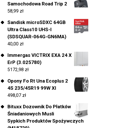
Samochodowa Road Trip 2
58,99
zł
Sandisk microSDXC 64GB
Ultra Class10 UHS-I
(SDSQUAR-064G-GN6MA)
40,00
zł
Immergas VICTRIX EXA 24 X
ErP (3.025780)
5172,98
zł
Opony Fo Rt Una Ecoplus 2
4S 235/45R19 99W Xl
498,07
zł
Bituxx Dozownik Do Płatków
Śniadaniowych Musli
Sypkich Produktów Spożywczych
(M18729)