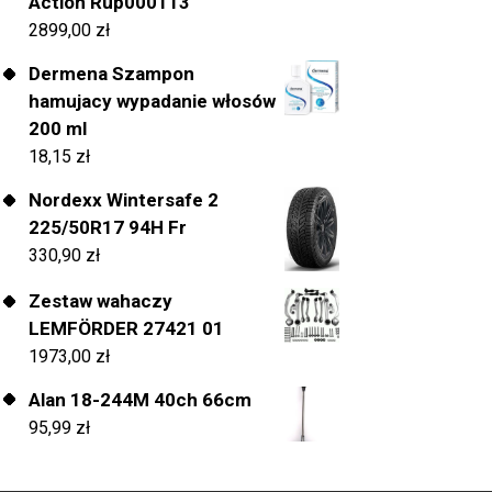
Action Rup000113
2899,00
zł
Dermena Szampon
hamujacy wypadanie włosów
200 ml
18,15
zł
Nordexx Wintersafe 2
225/50R17 94H Fr
330,90
zł
Zestaw wahaczy
LEMFÖRDER 27421 01
1973,00
zł
Alan 18-244M 40ch 66cm
95,99
zł