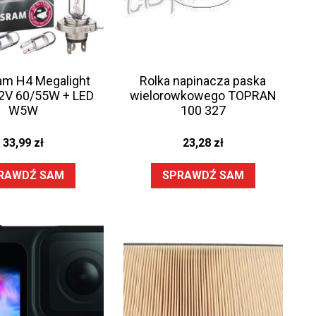
am H4 Megalight
Rolka napinacza paska
 12V 60/55W + LED
wielorowkowego TOPRAN
W5W
100 327
33,99
zł
23,28
zł
RAWDŹ SAM
SPRAWDŹ SAM