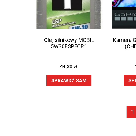
Olej silnikowy MOBIL
Kamera G
5W30ESPFOR1
(CH
44,30
zł
SPRAWDŹ SAM
SP
1