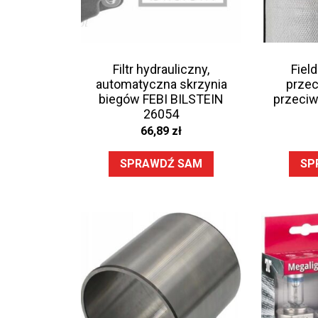
Filtr hydrauliczny,
Fiel
automatyczna skrzynia
przec
biegów FEBI BILSTEIN
przeci
26054
66,89
zł
SPRAWDŹ SAM
SP