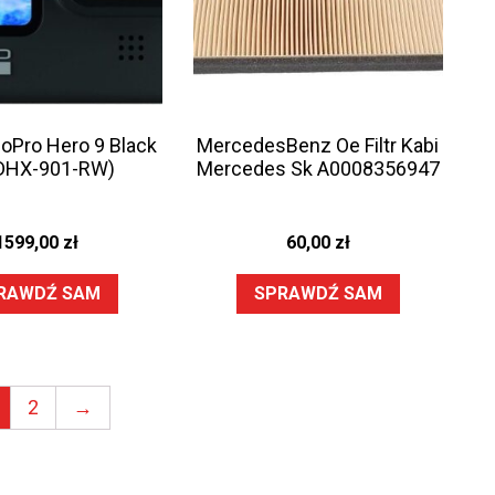
oPro Hero 9 Black
MercedesBenz Oe Filtr Kabi
DHX-901-RW)
Mercedes Sk A0008356947
1599,00
zł
60,00
zł
RAWDŹ SAM
SPRAWDŹ SAM
2
→