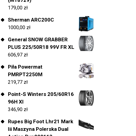
179,00
zł
Sherman ARC200C
1000,00
zł
General SNOW GRABBER
PLUS 225/50R18 99V FR XL
606,97
zł
Piła Powermat
PMRPT2250M
219,77
zł
Point-S Winters 205/60R16
96H Xl
346,90
zł
Rupes Big Foot Lhr21 Mark
Iii Maszyna Polerska Dual