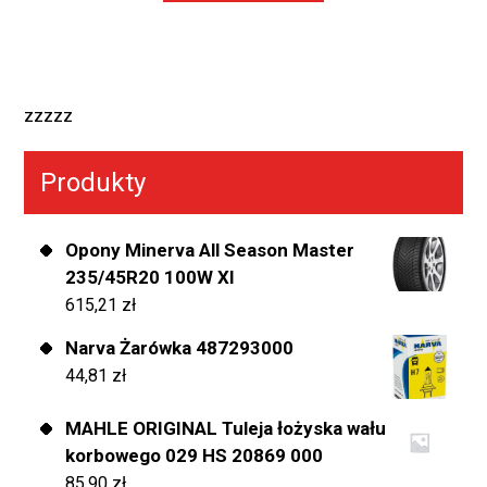
zzzzz
Produkty
Opony Minerva All Season Master
235/45R20 100W Xl
615,21
zł
Narva Żarówka 487293000
44,81
zł
MAHLE ORIGINAL Tuleja łożyska wału
korbowego 029 HS 20869 000
85,90
zł