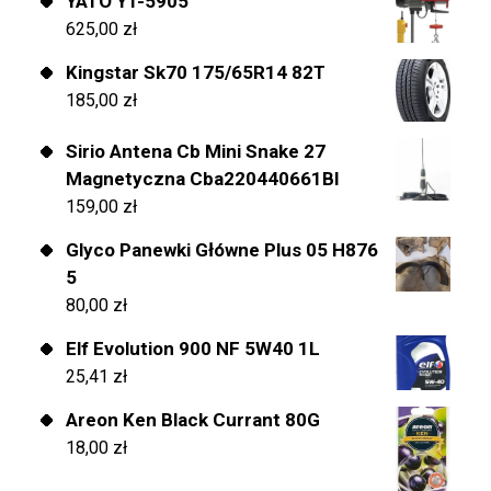
YATO YT-5905
625,00
zł
Kingstar Sk70 175/65R14 82T
185,00
zł
Sirio Antena Cb Mini Snake 27
Magnetyczna Cba220440661Bl
159,00
zł
Glyco Panewki Główne Plus 05 H876
5
80,00
zł
Elf Evolution 900 NF 5W40 1L
25,41
zł
Areon Ken Black Currant 80G
18,00
zł