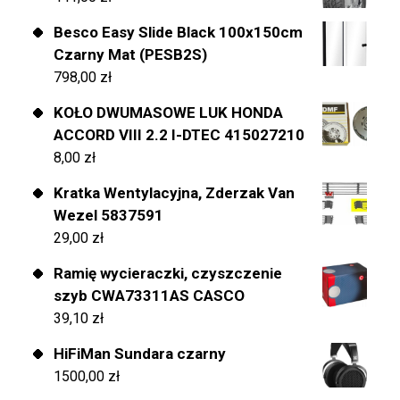
Besco Easy Slide Black 100x150cm
Czarny Mat (PESB2S)
798,00
zł
KOŁO DWUMASOWE LUK HONDA
ACCORD VIII 2.2 I-DTEC 415027210
8,00
zł
Kratka Wentylacyjna, Zderzak Van
Wezel 5837591
29,00
zł
Ramię wycieraczki, czyszczenie
szyb CWA73311AS CASCO
39,10
zł
HiFiMan Sundara czarny
1500,00
zł