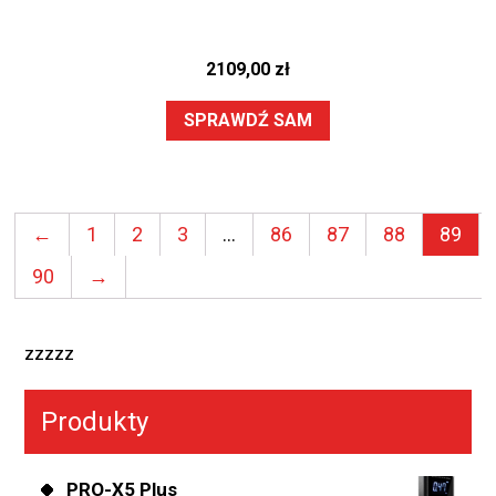
2109,00
zł
SPRAWDŹ SAM
←
1
2
3
…
86
87
88
89
90
→
zzzzz
Produkty
PRO-X5 Plus