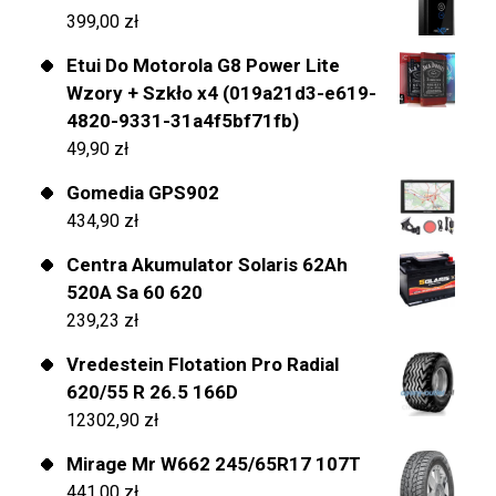
399,00
zł
Etui Do Motorola G8 Power Lite
Wzory + Szkło x4 (019a21d3-e619-
4820-9331-31a4f5bf71fb)
49,90
zł
Gomedia GPS902
434,90
zł
Centra Akumulator Solaris 62Ah
520A Sa 60 620
239,23
zł
Vredestein Flotation Pro Radial
620/55 R 26.5 166D
12302,90
zł
Mirage Mr W662 245/65R17 107T
441,00
zł