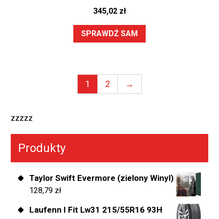
345,02
zł
SPRAWDŹ SAM
1
2
→
zzzzz
Produkty
Taylor Swift Evermore (zielony Winyl)
128,79
zł
Laufenn I Fit Lw31 215/55R16 93H