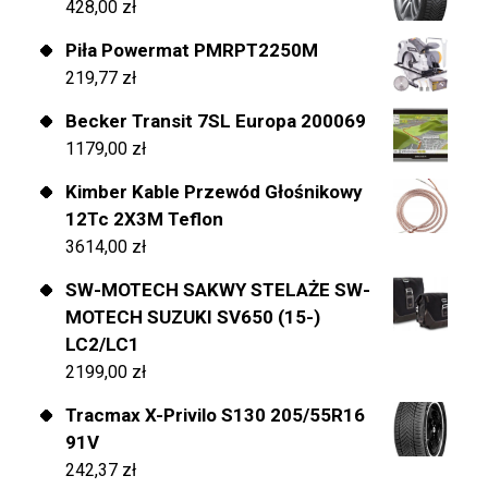
428,00
zł
Piła Powermat PMRPT2250M
219,77
zł
Becker Transit 7SL Europa 200069
1179,00
zł
Kimber Kable Przewód Głośnikowy
12Tc 2X3M Teflon
3614,00
zł
SW-MOTECH SAKWY STELAŻE SW-
MOTECH SUZUKI SV650 (15-)
LC2/LC1
2199,00
zł
Tracmax X-Privilo S130 205/55R16
91V
242,37
zł