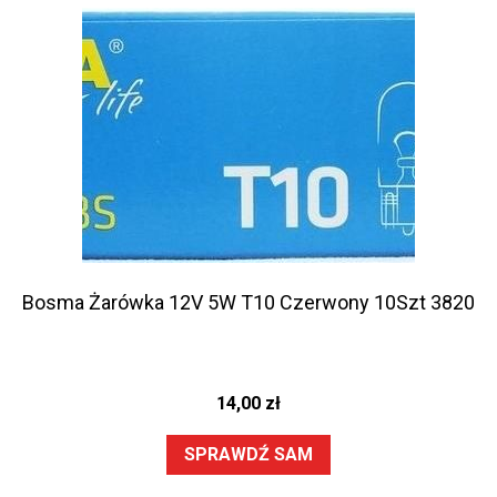
Bosma Żarówka 12V 5W T10 Czerwony 10Szt 3820
14,00
zł
SPRAWDŹ SAM