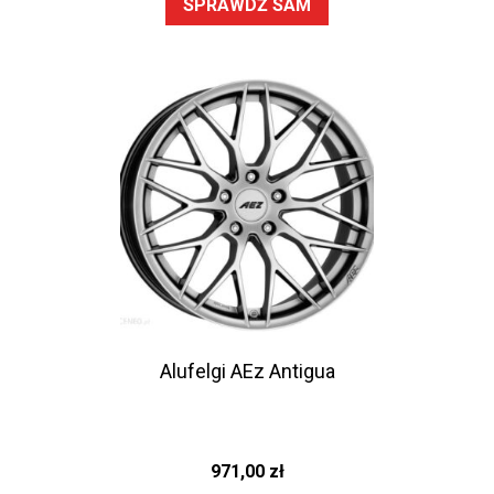
SPRAWDŹ SAM
Alufelgi AEz Antigua
971,00
zł