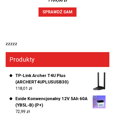
1169,00
zł
SPRAWDŹ SAM
zzzzz
Produkty
TP-Link Archer T4U Plus
(ARCHERT4UPLUSUSB30)
118,01
zł
Exide Konwencjonalny 12V 5Ah 60A
(YB5L-B) (P+)
72,99
zł